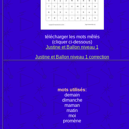
télécharger les mots mêlés
(cliquer ci-dessous)
Justine et Ballon niveau 1
Justine et Ballon niveau 1 correction
mots utilisés:
demain
dimanche
maman
matin
moi
promène